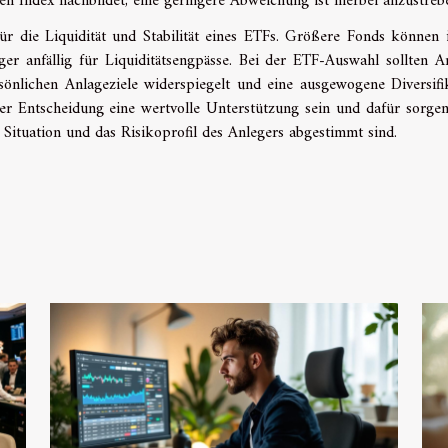
n Index nachbildet; eine geringere Abweichung ist hierbei anzustreb
ür die Liquidität und Stabilität eines ETFs. Größere Fonds können 
ger anfällig für Liquiditätsengpässe. Bei der ETF-Auswahl sollten A
sönlichen Anlageziele widerspiegelt und eine ausgewogene Diversifi
eser Entscheidung eine wertvolle Unterstützung sein und dafür sorgen
e Situation und das Risikoprofil des Anlegers abgestimmt sind.