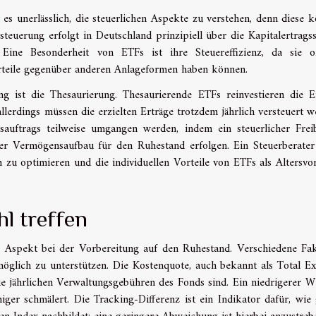
es unerlässlich, die steuerlichen Aspekte zu verstehen, denn diese 
teuerung erfolgt in Deutschland prinzipiell über die Kapitalertragss
Eine Besonderheit von ETFs ist ihre Steuereffizienz, da sie o
rteile gegenüber anderen Anlageformen haben können.
g ist die Thesaurierung. Thesaurierende ETFs reinvestieren die E
allerdings müssen die erzielten Erträge trotzdem jährlich versteuert w
sauftrags teilweise umgangen werden, indem ein steuerlicher Frei
erer Vermögensaufbau für den Ruhestand erfolgen. Ein Steuerberate
n zu optimieren und die individuellen Vorteile von ETFs als Altersvo
l treffen
er Aspekt bei der Vorbereitung auf den Ruhestand. Verschiedene Fa
möglich zu unterstützen. Die Kostenquote, auch bekannt als Total E
ie jährlichen Verwaltungsgebühren des Fonds sind. Ein niedrigerer We
niger schmälert. Die Tracking-Differenz ist ein Indikator dafür, wie