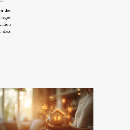
en.
in der
nleger
kation
, dass