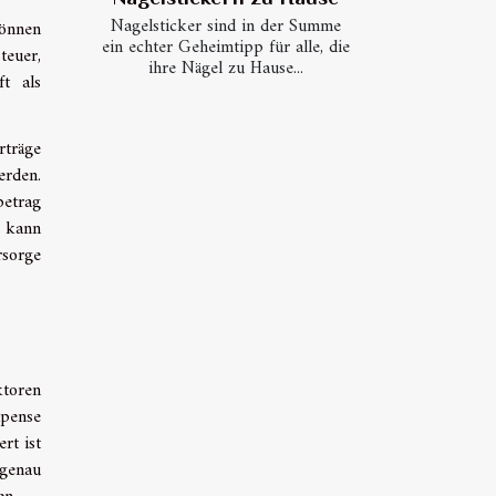
Nagelsticker sind in der Summe
können
ein echter Geheimtipp für alle, die
teuer,
ihre Nägel zu Hause...
ft als
rträge
erden.
betrag
r kann
rsorge
ktoren
xpense
rt ist
 genau