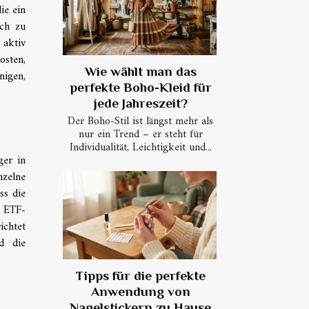
ie ein
ich zu
 aktiv
osten,
Wie wählt man das
nigen,
perfekte Boho-Kleid für
jede Jahreszeit?
Der Boho-Stil ist längst mehr als
nur ein Trend – er steht für
Individualität, Leichtigkeit und...
ger in
nzelne
ss die
e ETF-
ichtet
d die
Tipps für die perfekte
Anwendung von
Nagelstickern zu Hause