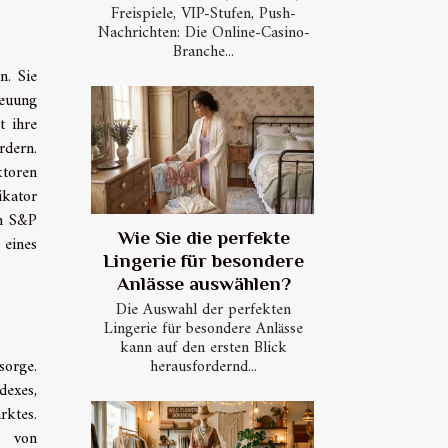
Freispiele, VIP-Stufen, Push-
Nachrichten: Die Online-Casino-
Branche...
n. Sie
reuung
t ihre
rdern.
ktoren
ikator
en S&P
Wie Sie die perfekte
 eines
Lingerie für besondere
Anlässe auswählen?
Die Auswahl der perfekten
Lingerie für besondere Anlässe
kann auf den ersten Blick
herausfordernd...
sorge.
dexes,
rktes.
n von