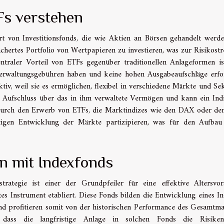
Fs verstehen
t von Investitionsfonds, die wie Aktien an Börsen gehandelt werde
fächertes Portfolio von Wertpapieren zu investieren, was zur Risikost
zentraler Vorteil von ETFs gegenüber traditionellen Anlageformen is
 Verwaltungsgebühren haben und keine hohen Ausgabeaufschläge erfo
tiv, weil sie es ermöglichen, flexibel in verschiedene Märkte und Se
t Aufschluss über das in ihm verwaltete Vermögen und kann ein Ind
n. Durch den Erwerb von ETFs, die Marktindizes wie den DAX oder d
tigen Entwicklung der Märkte partizipieren, was für den Aufbau
en mit Indexfonds
trategie ist einer der Grundpfeiler für eine effektive Altersvor
es Instrument etabliert. Diese Fonds bilden die Entwicklung eines In
d profitieren somit von der historischen Performance des Gesamtma
 dass die langfristige Anlage in solchen Fonds die Risike