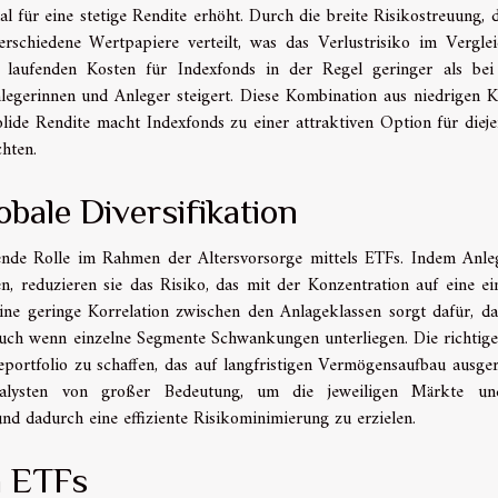
für eine stetige Rendite erhöht. Durch die breite Risikostreuung, d
erschiedene Wertpapiere verteilt, was das Verlustrisiko im Vergle
 laufenden Kosten für Indexfonds in der Regel geringer als bei
legerinnen und Anleger steigert. Diese Kombination aus niedrigen K
olide Rendite macht Indexfonds zu einer attraktiven Option für dieje
chten.
bale Diversifikation
idende Rolle im Rahmen der Altersvorsorge mittels ETFs. Indem Anle
n, reduzieren sie das Risiko, das mit der Konzentration auf eine ei
ine geringe Korrelation zwischen den Anlageklassen sorgt dafür, da
 auch wenn einzelne Segmente Schwankungen unterliegen. Die richtig
portfolio zu schaffen, das auf langfristigen Vermögensaufbau ausger
oanalysten von großer Bedeutung, um die jeweiligen Märkte un
d dadurch eine effiziente Risikominimierung zu erzielen.
n ETFs