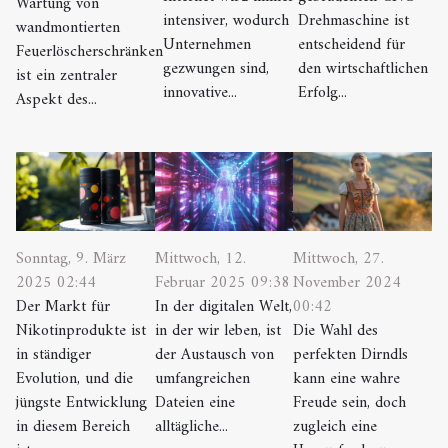
Wartung von
intensiver, wodurch
Drehmaschine ist
wandmontierten
Unternehmen
entscheidend für
Feuerlöscherschränken
gezwungen sind,
den wirtschaftlichen
ist ein zentraler
innovative...
Erfolg...
Aspekt des...
Sonntag, 9. März
Mittwoch, 12.
Mittwoch, 27.
2025 02:44
Februar 2025 09:38
November 2024
Der Markt für
In der digitalen Welt,
00:42
Nikotinprodukte ist
in der wir leben, ist
Die Wahl des
in ständiger
der Austausch von
perfekten Dirndls
Evolution, und die
umfangreichen
kann eine wahre
jüngste Entwicklung
Dateien eine
Freude sein, doch
in diesem Bereich
alltägliche...
zugleich eine