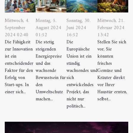
Mittwoch, 4.
Montag, 5.
Sonntag, 30.
Mittwoch, 21.
September
August 2024
Juni 2024
Februar 2024
2024 02:40
01:52
16:52
13:42
Die Fähigkeit
Die stetig
Die
Stellen Sie sich
zur Innovation
steigenden
Europäische
vor, Sie
ist ein
Energiepreise
Union ist ein
könnten
entscheidender
und das
ständig
frisches
Faktor für den
wachsende
wachsendes und
Gemüse und
Erfolg von
Bewusstsein für
sich
Kräuter direkt
Start-ups. In
den
entwickelndes
vor Ihrer
einer sich...
Umweltschutz
Projekt, das
Haustür ernten,
machen...
nicht nur
selbst...
politisch...