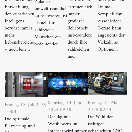
Zuhause
Entwicklung
erfreuen sich
Online-
umweltfreundlich
der künstlichen
immer
Sexspiels für
zu renovieren, ist
Intelligenz
größerer
verschiedene
aktuell für
berührt immer
Beliebtheit,
Geräte kann
zahlreiche
mehr
insbesondere
angesichts der
Menschen ein
Lebensbereiche
durch ihre
Vielzahl an
bedeutendes...
– auch jene,...
zahlreichen
Optionen...
und...
Samstag, 14. Juni
Freitag, 23. Mai
Freitag, 18. Juli 2025
2025 09:50
2025 02:24
10:04
Der digitale
Die Wahl der
Die optimale
Wettbewerb im
richtigen
Platzierung und
Internet wird immer
gebrauchten CNC-