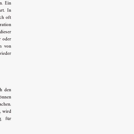
n. Ein
rt. In
ch oft
ration
dieser
r oder
on von
wieder
ch den
önnen
achen.
, wird
g für