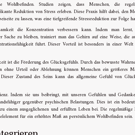
he Wohlbefinden. Studien zeigen, dass Menschen, die regel
ikante Reduktion von Stress erleben. Diese Praxis hilft dabei, den 
seite zu lassen, was eine tiefgreifende Stressreduktion zur Folge ha
samkeit die Konzentration verbessern kann. Indem man lernt, 
 Sache zu bleiben, trainiert man das Gehirn auf eine Weise, die a
rationsfähigkeit führt. Dieser Vorteil ist besonders in einer Welt 
keit ist die Förderung des Glücksgefühls. Durch das bewusste Wahr
en ohne Urteil oder Ablehnung können Menschen ein größeres M
. Dieser Zustand des Seins kann das allgemeine Gefühl von Glü
ienz. Indem sie uns beibringt, mit unseren Gefühlen und Gedank
dsfähiger gegenüber psychischen Belastungen. Dies ist ein bedeu
zu einem ausgeglichenen und erfüllten Leben bei. Die regelmäßige 
elelement für ein erhöhtes Maß an persönlichem Wohlbefinden sein.
ntegrieren