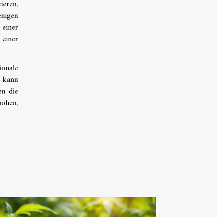
ieren,
enigen
einer
einer
onale
s kann
en die
höhen,