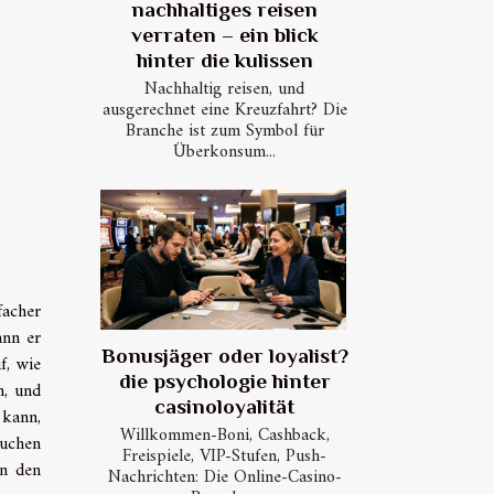
nachhaltiges reisen
verraten – ein blick
hinter die kulissen
Nachhaltig reisen, und
ausgerechnet eine Kreuzfahrt? Die
Branche ist zum Symbol für
Überkonsum...
facher
ann er
Bonusjäger oder loyalist?
f, wie
die psychologie hinter
n, und
casinoloyalität
 kann,
Willkommen-Boni, Cashback,
auchen
Freispiele, VIP-Stufen, Push-
in den
Nachrichten: Die Online-Casino-