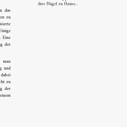
ihre Nägel zu Hause...
n das
ben zu
ierte
Einige
. Eine
ng der
ss man
ng und
 dabei
cht zu
ng der
einem