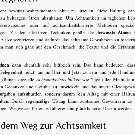
ent bewusst wahrzunehmen, ohne zu urteilen. Diese Haltung kan
dazu beitragen, Stress abzubauen. Um Achtsamkeit im täglichen Le
eitscoaches oder auf achtsamkeitsbasierte Methoden spezialis
ngen. Zu den effektiven Techniken gehört das
bewusste Atmen
: 
zu konzentrieren und dadurch das achtsame Gewahrsein zu fördern
em man sich ganz auf den Geschmack, die Textur und die Erfahru
tinen
kann ebenfalls sehr hilfreich sein. Das kann bedeuten, da
Gelegenheit nutzt, um im Hier und Jetzt zu sein und jede Handlu
 können spezielle
Achtsamkeitstechniken
wie Yoga oder Meditation
genen Gedanken und Gefühle zu entwickeln und das innere Gleichgewi
 Aufgaben aufzubürden, sondern darum, den Alltag mit einer Haltu
talten. Durch regelmäßige Übung kann achtsames Gewahrsein zu 
inem Wegweiser für ein erfüllteres und glücklicheres Dasein werden.
 dem Weg zur Achtsamkeit