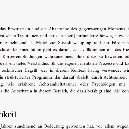
e das Bewusstsein und die Akzeptanz des gegenwärtigen Moments 
istischen Traditionen und hat sich über Jahrhunderte hinweg entwicke
is zunehmend als Mittel zur Stressbewältigung und zur Förderu
Achtsamkeitsmeditation geht es darum, sich vollkommen auf das Hi
nd Körperempfindungen wahrzunehmen, ohne diese zu bewerten od
dert ein tiefes Verständnis für die eigenen mentalen Prozesse und k
n technischer Begriff, der in diesem Kontext häufig verwendet wir
n strukturiertes Programm, das darauf abzielt, durch Achtsamkeit 
ng, wie erfahrene Achtsamkeitstrainer oder Psychologen mit 
s die Autoritäten in diesem Bereich, die dazu befähigt sind, die ko
mkeit
en Jahren zunehmend an Bedeutung gewonnen hat, vor allem wegen