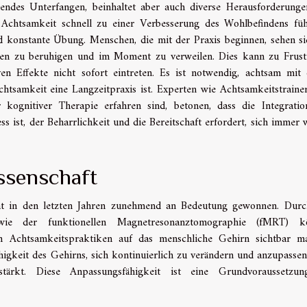
nendes Unterfangen, beinhaltet aber auch diverse Herausforderunge
s Achtsamkeit schnell zu einer Verbesserung des Wohlbefindens füh
d konstante Übung. Menschen, die mit der Praxis beginnen, sehen si
nken zu beruhigen und im Moment zu verweilen. Dies kann zu Frust
en Effekte nicht sofort eintreten. Es ist notwendig, achtsam mit 
htsamkeit eine Langzeitpraxis ist. Experten wie Achtsamkeitstraine
r kognitiver Therapie erfahren sind, betonen, dass die Integrati
ss ist, der Beharrlichkeit und die Bereitschaft erfordert, sich immer 
ssenschaft
hat in den letzten Jahren zunehmend an Bedeutung gewonnen. Dur
wie der funktionellen Magnetresonanztomographie (fMRT) k
on Achtsamkeitspraktiken auf das menschliche Gehirn sichtbar m
Fähigkeit des Gehirns, sich kontinuierlich zu verändern und anzupassen
stärkt. Diese Anpassungsfähigkeit ist eine Grundvoraussetzun