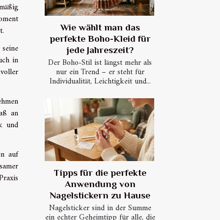
mäßig
Moment
Wie wählt man das
t.
perfekte Boho-Kleid für
seine
jede Jahreszeit?
uch in
Der Boho-Stil ist längst mehr als
voller
nur ein Trend – er steht für
Individualität, Leichtigkeit und...
nehmen
aß an
ck und
en auf
tsamer
Tipps für die perfekte
Praxis
Anwendung von
Nagelstickern zu Hause
Nagelsticker sind in der Summe
ein echter Geheimtipp für alle, die