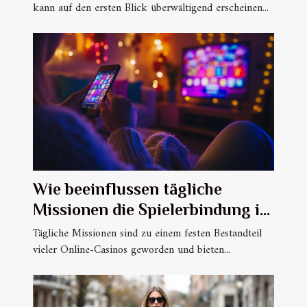
kann auf den ersten Blick überwältigend erscheinen...
Wie beeinflussen tägliche
Missionen die Spielerbindung in
Online-Casinos?
Tägliche Missionen sind zu einem festen Bestandteil
vieler Online-Casinos geworden und bieten...