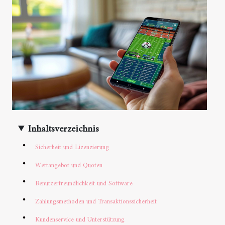
Inhaltsverzeichnis
Sicherheit und Lizenzierung
Wettangebot und Quoten
Benutzerfreundlichkeit und Software
Zahlungsmethoden und Transaktionssicherheit
Kundenservice und Unterstützung