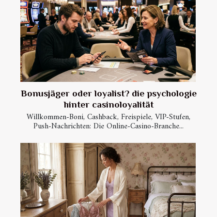
Bonusjäger oder loyalist? die psychologie
hinter casinoloyalität
Willkommen-Boni, Cashback, Freispiele, VIP-Stufen,
Push-Nachrichten: Die Online-Casino-Branche...