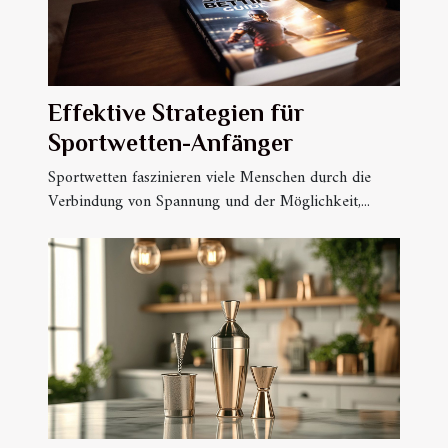
Effektive Strategien für
Sportwetten-Anfänger
Sportwetten faszinieren viele Menschen durch die
Verbindung von Spannung und der Möglichkeit,...