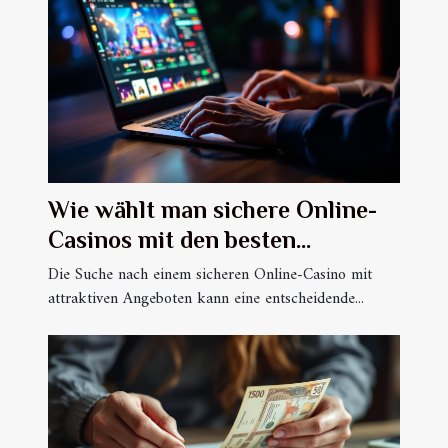
Wie wählt man sichere Online-
Casinos mit den besten
Angeboten aus?
Die Suche nach einem sicheren Online-Casino mit
attraktiven Angeboten kann eine entscheidende...