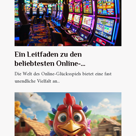
Ein Leitfaden zu den
beliebtesten Online-
Casinospielen und deren
Die Welt des Online-Glücksspiels bietet eine fast
unendliche Vielfalt an...
Gewinnchancen