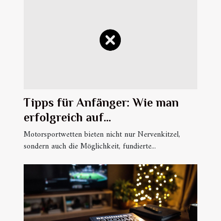
Tipps für Anfänger: Wie man
erfolgreich auf
Motorsportereignisse wettet
Motorsportwetten bieten nicht nur Nervenkitzel,
sondern auch die Möglichkeit, fundierte...