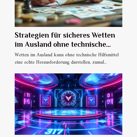
Strategien für sicheres Wetten
im Ausland ohne technische
Hilfsmittel
Wetten im Ausland kann ohne technische Hilfsmittel
eine echte Herausforderung darstellen, zumal...