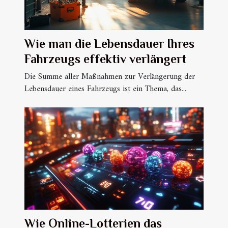
Wie man die Lebensdauer Ihres
Fahrzeugs effektiv verlängert
Die Summe aller Maßnahmen zur Verlängerung der
Lebensdauer eines Fahrzeugs ist ein Thema, das...
Wie Online-Lotterien das