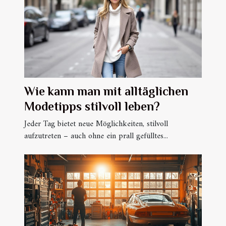
Wie kann man mit alltäglichen
Modetipps stilvoll leben?
Jeder Tag bietet neue Möglichkeiten, stilvoll
aufzutreten – auch ohne ein prall gefülltes...