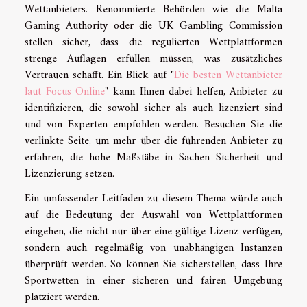
Wettanbieters. Renommierte Behörden wie die Malta
Gaming Authority oder die UK Gambling Commission
stellen sicher, dass die regulierten Wettplattformen
strenge Auflagen erfüllen müssen, was zusätzliches
Vertrauen schafft. Ein Blick auf "
Die besten Wettanbieter
laut Focus Online
" kann Ihnen dabei helfen, Anbieter zu
identifizieren, die sowohl sicher als auch lizenziert sind
und von Experten empfohlen werden. Besuchen Sie die
verlinkte Seite, um mehr über die führenden Anbieter zu
erfahren, die hohe Maßstäbe in Sachen Sicherheit und
Lizenzierung setzen.
Ein umfassender Leitfaden zu diesem Thema würde auch
auf die Bedeutung der Auswahl von Wettplattformen
eingehen, die nicht nur über eine gültige Lizenz verfügen,
sondern auch regelmäßig von unabhängigen Instanzen
überprüft werden. So können Sie sicherstellen, dass Ihre
Sportwetten in einer sicheren und fairen Umgebung
platziert werden.