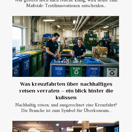
Was gestern noch nach Nische klang, wird heute zum
Maßstab: Textilinnovationen entscheiden...
Was kreuzfahrten über nachhaltiges
reisen verraten – ein blick hinter die
kulissen
Nachhaltig reisen, und ausgerechnet eine Kreuzfahrt?
Die Branche ist zum Symbol für Überkonsum...