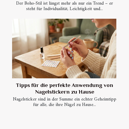
Der Boho-Stil ist längst mehr als nur ein Trend – er
steht für Individualität, Leichtigkeit und...
Tipps für die perfekte Anwendung von
Nagelstickern zu Hause
Nagelsticker sind in der Summe ein echter Geheimtipp
für alle, die ihre Nägel zu Hause...